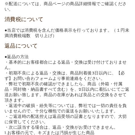
※配送については、商品ページの商品詳細情報でご確認くださ
い。
消費税について
●当店では消費税を含んだ価格表示を行っております。（１円未
満消費税端数 切り上げ）
返品について
●返品の方法
・基本的にお客様都合による返品・交換は受け付けておりませ
ん。
・初期不良による返品・交換は、商品到着後3日以内に、【必
ず】お問い合わフォームより事前連絡をください。
・弊社で初期不良の確認ができましたら、商品（外箱・付属
品・同封物・納品書すべて含む）を、2日以内に着払いにてご返
送お願い致します。商品の在庫があれば良品との交換をさせて
頂きます。
・返送中の破損・紛失等については、弊社では一切の責任を負
いませんので、十分な梱包での返送をお願いいたします。
・ご返送時の配送控えは返品受領の証書となりますので、大切
に保管してください。
・次に該当する場合は、返品・交換がお受けできません。
1.お客様の元で、キズまたは汚損が生じた商品